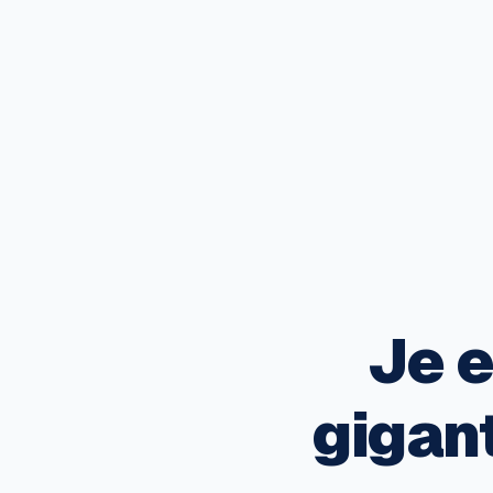
Je e
gigan