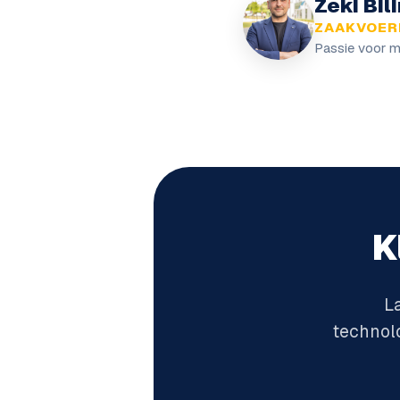
Zeki Bili
ZAAKVOER
Passie voor me
K
L
technol