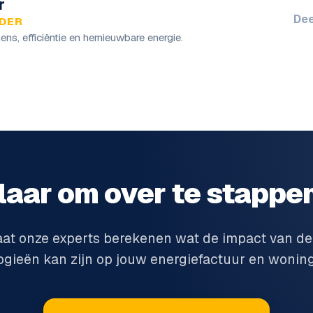
r
Dee
DER
ns, efficiëntie en hernieuwbare energie.
laar om over te stappe
aat onze experts berekenen wat de impact van de
ogieën kan zijn op jouw energiefactuur en wonin