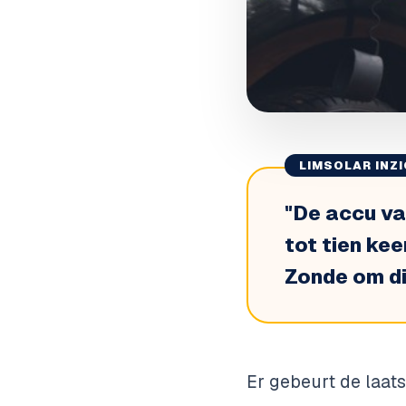
LIMSOLAR INZ
"
De accu va
tot tien kee
Zonde om die
Er gebeurt de laats