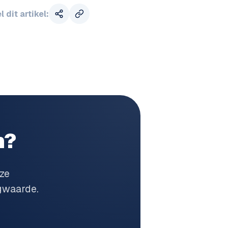
l dit artikel:
n?
ze
gwaarde.