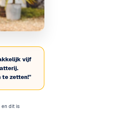
kelijk vijf
tterij.
 te zetten!
"
en dit is