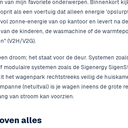
én van mijn favoriete onderwerpen. Binnenkort kij
prit als een voertuig dat alleen energie 'opslurpt'
vol zonne-energie van op kantoor en levert na de
n van de kinderen, de wasmachine of de warmtep
en" (V2H/V2G).
een droom; het staat voor de deur. Systemen zoal
f modulaire systemen zoals de
Sigenergy SigenS
uit het wagenpark rechtstreeks veilig de huiskam
ompanne (netuitval) is je wagen ineens de grote red
ng van stroom kan voorzien.
oven alles